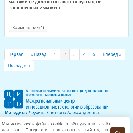
частями не должно оставаться пустых, не
заполненных ими мест.
Комментарии (
1
)
Первая
« Назад
1
2
3
4
5
Вперед »
Последняя
Методист:
Леухина Светлана Александровна
Телефон:
8(8332) 32-47-48
Мы используем файлы cookie, чтобы улучшить сайт
E-mail:
1@covenok.ru
для вас. Продолжая пользоваться сайтом, вы
Ок